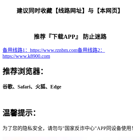
建议同时收藏【线路网址】与【本网页】
推荐『下载APP』 防止迷路
备用线路
1
：
https://www.rznbm.com
备用线路
2
：
https://www.k8900.com
推荐浏览器：
谷歌、Safari、火狐、Edge
温馨提示：
为了您的隐私安全，请勿与"国家反诈中心"APP同设备使用！